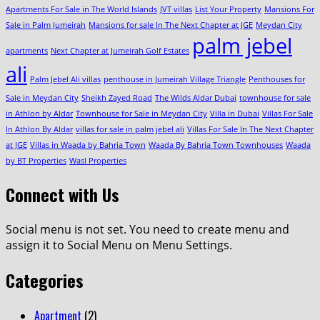
Apartments For Sale in The World Islands
JVT villas
List Your Property
Mansions For
Sale in Palm Jumeirah
Mansions for sale In The Next Chapter at JGE
Meydan City
palm jebel
apartments
Next Chapter at Jumeirah Golf Estates
ali
Palm Jebel Ali villas
penthouse in Jumeirah Village Triangle
Penthouses for
Sale in Meydan City
Sheikh Zayed Road
The Wilds Aldar Dubai
townhouse for sale
in Athlon by Aldar
Townhouse for Sale in Meydan City
Villa in Dubai
Villas For Sale
In Athlon By Aldar
villas for sale in palm jebel ali
Villas For Sale In The Next Chapter
at JGE
Villas in Waada by Bahria Town
Waada By Bahria Town Townhouses
Waada
by BT Properties
Wasl Properties
Connect with Us
Social menu is not set. You need to create menu and
assign it to Social Menu on Menu Settings.
Categories
Apartment
(2)