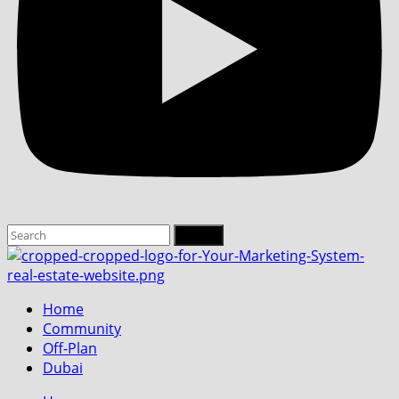
Search
Search
Search
for:
Home
Community
Off-Plan
Dubai