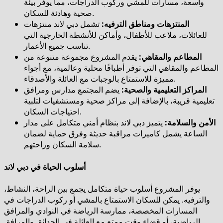
واسعة، مسارات للمشي وركوب الدراجات، مما يوفر بيئة
صحية وهادئة للسكان.
المنتزهات ومناطق الترفيه:
تشمل دبي لاند منتزهات
للعائلات، ملاعب للأطفال، وأماكن للأنشطة الخارجية التي
تناسب جميع الأعمار.
المطاعم والمقاهي:
يقدم المشروع مجموعة متنوعة من
المطاعم والمقاهي التي توفر أطباقًا محلية وعالمية، مع أجواء
مميزة للاستمتاع بالوجبات مع العائلة والأصدقاء.
المراكز التعليمية والصحية:
يضم المجتمع مدارس ومرافق
تعليمية قريبة، بالإضافة إلى مراكز صحية ومستشفيات لتلبية
احتياجات السكان.
الأمن والسلامة:
يتميز دبي لاند بنظام أمني متكامل على مدار
الساعة يشمل كاميرات مراقبة حديثة وفرق حماية لضمان
سلامة السكان وراحتهم.
أسلوب الحياة في دبي لاند
يوفر المشروع أسلوب حياة متكامل يجمع بين الراحة، النشاط،
والترفيه. يمكن للسكان الاستمتاع بالمشي أو ركوب الدراجات في
المسارات المخصصة، ممارسة الرياضة في النوادي والمرافق
الرياضية، أو قضاء وقت ممتع مع العائلة في الحدائق والمرافق