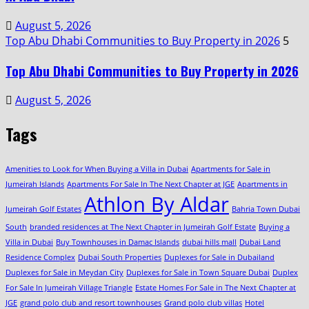
August 5, 2026
Top Abu Dhabi Communities to Buy Property in 2026
5
Top Abu Dhabi Communities to Buy Property in 2026
August 5, 2026
Tags
Amenities to Look for When Buying a Villa in Dubai
Apartments for Sale in
Jumeirah Islands
Apartments For Sale In The Next Chapter at JGE
Apartments in
Athlon By Aldar
Jumeirah Golf Estates
Bahria Town Dubai
South
branded residences at The Next Chapter in Jumeirah Golf Estate
Buying a
Villa in Dubai
Buy Townhouses in Damac Islands
dubai hills mall
Dubai Land
Residence Complex
Dubai South Properties
Duplexes for Sale in Dubailand
Duplexes for Sale in Meydan City
Duplexes for Sale in Town Square Dubai
Duplex
For Sale In Jumeirah Village Triangle
Estate Homes For Sale in The Next Chapter at
JGE
grand polo club and resort townhouses
Grand polo club villas
Hotel