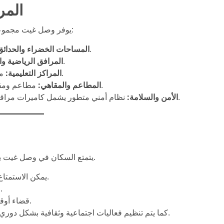
المر
يوفر وصل غيت مجموعة واسعة من المرافق التي تلبي جميع احتياجات السكان:
حدائق طبيعية ومسارات للمشي وركوب الدراجات.
المساحات الخضراء والحدائ:
نوادي رياضية، مسابح، ومرافق للياقة البدنية.
المرافق الرياضية :
مدارس دولية قريبة توفر بيئة تعليمية متميزة للأطفال.
المراكز التعليمية:
مطاعم ومقاهي عالمية تقدم تجربة طعام راقية للسكان والزوار.
المطاعم والمقاهي:
نظام أمني متطور يشمل كاميرات مراقبة وحراسة على مدار الساعة لضمان سلامة السكان.
الأمن والسلامة:
يتمتع السكان في وصل غيت بأسلوب حياة متكامل يجمع بين الراحة، النشاط، والترفيه.
يمكن الاستمتاع بالمشي وركوب الدراجات في المسارات المخصصة.
ممارسة الرياضة في النوادي المجهزة بأحدث الأجهزة.
قضاء أوقات ممتعة مع العائلة في الحدائق والمناطق الترفيهية.
كما يتم تنظيم فعاليات اجتماعية وثقافية بشكل دوري لتعزيز التفاعل بين السكان وخلق بيئة مجتمعية متكاملة.