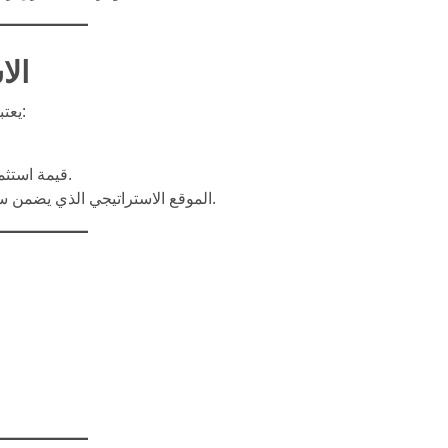
الا
يعتبر وصل غيت خيارًا ممتازًا للاستثمار العقاري لعدة أسباب:
قيمة استثمارية جيدة مع إمكانية زيادة العائد على المدى الطويل.
الموقع الاستراتيجي الذي يضمن سهولة تأجير الوحدات للمستأجرين المحليين والدوليين.