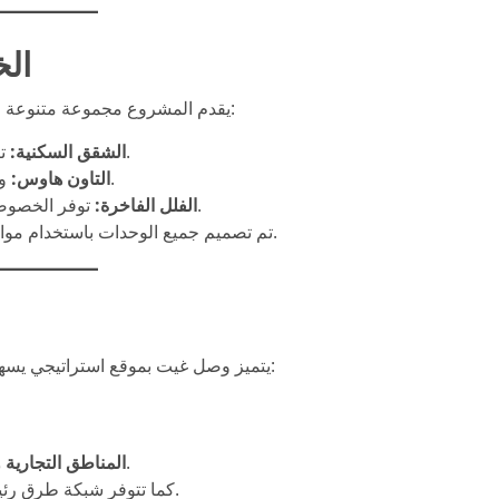
ال
يقدم المشروع مجموعة متنوعة من العقارات التي تناسب مختلف الاحتياجات والميزانيات:
تصاميم عصرية مع مساحات متنوعة وإطلالات مميزة.
الشقق السكنية:
وحدات مثالية للعائلات المتوسطة مع مرافق مشتركة.
التاون هاوس:
توفر الخصوصية الكاملة ومساحات واسعة وحدائق خاصة ومسابح.
الفلل الفاخرة:
تم تصميم جميع الوحدات باستخدام مواد عالية الجودة لضمان الراحة والفخامة في كل التفاصيل.
يتميز وصل غيت بموقع استراتيجي يسهل الوصول منه إلى أبرز مناطق دبي الحيوية، بما في ذلك:
على مقربة لتلبية احتياجات التسوق.
المناطق التجارية 
كما تتوفر شبكة طرق رئيسية ووسائل نقل متعددة لتسهيل التنقل اليومي للسكان.